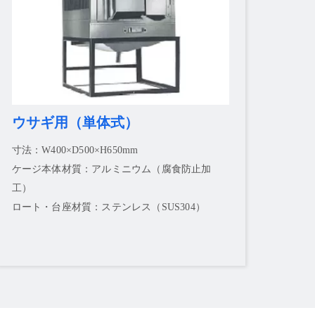
ウサギ用（単体式）
寸法：W400×D500×H650mm
ケージ本体材質：アルミニウム（腐食防止加
工）
ロート・台座材質：ステンレス（SUS304）