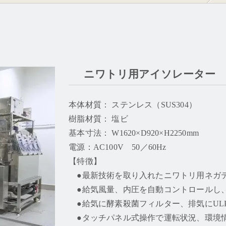
ステンレス架台
その他器具
設備機器
ニワトリ用アイソレーター SF
本体材質： ステンレス（SUS304）
樹脂材質： 塩ビ
基本寸法： W1620×D920×H2250mm
電源：AC100V 50／60Hz
【特徴】
●最新技術を取り入れたニワトリ用ネガ
●給気風量、内圧を自動コントロールし
●給気に酵素殺菌フィルター、排気にUL
●タッチパネル式操作で運転状況、環境