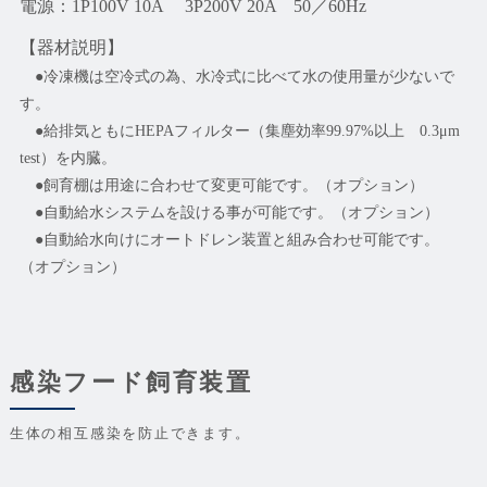
電源：1P100V 10A 3P200V 20A 50／60Hz
【器材説明】
●冷凍機は空冷式の為、水冷式に比べて水の使用量が少ないで
す。
●給排気ともにHEPAフィルター（集塵効率99.97%以上 0.3μm
test）を内臓。
●飼育棚は用途に合わせて変更可能です。（オプション）
●自動給水システムを設ける事が可能です。（オプション）
●自動給水向けにオートドレン装置と組み合わせ可能です。
（オプション）
感染フード飼育装置
生体の相互感染を防止できます。