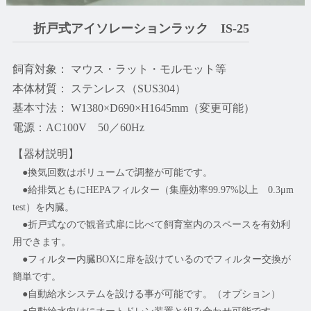
折戸式アイソレーションラック IS-25
飼育対象： マウス・ラット・モルモット等
本体材質： ステンレス（SUS304）
基本寸法： W1380×D690×H1645mm（変更可能）
電源：AC100V 50／60Hz
【器材説明】
●換気回数はボリュームで調整が可能です。
●給排気ともにHEPAフィルター（集塵効率99.97%以上 0.3μm
test）を内臓。
●折戸式なので観音式扉に比べて飼育室内のスペースを有効利
用できます。
●フィルター内臓BOXに扉を設けているのでフィルター交換が
簡単です。
●自動給水システムを設ける事が可能です。（オプション）