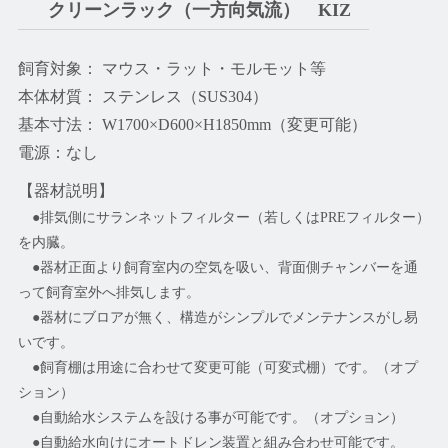
クリーンラック（一方向気流） KIZ
飼育対象： マウス・ラット・モルモット等
本体材質： ステンレス（SUS304）
基本寸法： W1700×D600×H1850mm（変更可能）
電源：なし
【器材説明】
●排気側にサランネットフィルター（若しくはPREフィルター）
を内臓。
●器材正面より飼育室内の空気を吸い、背面側チャンバーを通
って飼育室外へ排気します。
●器材にブロアが無く、構造がシンプルでメンテナンスがし易
いです。
●飼育棚は用途に合わせて変更可能（可変式棚）です。（オプ
ション）
●自動給水システムを設ける事が可能です。（オプション）
●自動給水向けにオートドレン装置と組み合わせ可能です。