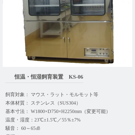
恒温・恒湿飼育装置 KS-06
飼育対象： マウス・ラット・モルモット等
本体材質： ステンレス（SUS304）
基本寸法： W1800×D750×H2250mm（変更可能）
温度・湿度：23℃±1.5℃／55％±7%
騒音： 60～65㏈