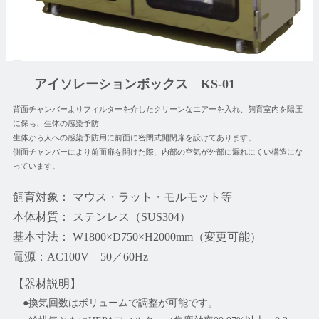
アイソレーションボックス KS-01
背面チャンバーよりフィルターを介したクリーンなエアーを入れ、飼育室内を陽圧
に保ち、生体の感染予防
生体から人への感染予防用に前面に密閉式開閉扉を設けてあります。
側面チャンバーにより前面扉を開けた際、内部の空気が外部に漏れにくい構造にな
っています。
飼育対象： マウス・ラット・モルモット等
本体材質： ステンレス（SUS304）
基本寸法： W1800×D750×H2000mm（変更可能）
電源：AC100V 50／60Hz
【器材説明】
●換気回数はボリュームで調整が可能です。