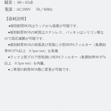
騒音： 60～65㏈
電源：AC100V 50／60Hz
【器材説明】
●個別飼育BOXはラックから脱着が可能です。
●個別飼育BOXの材質はステンレス、パッキンはシリコン製な
ので高圧滅菌が可能です。
●個別飼育BOXの前面及び背面に小型HEPAフィルター（集塵効
率99.97%以上 0.3μm test）を装備
●ラック上部ブロア排気側にHEPAフィルター（集塵効率99.97%
以上 0.3μm test）を内臓。
●ご希望の飼育BOX数に変更が可能です。